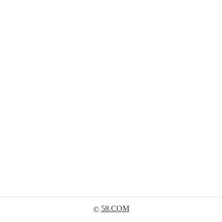
58.COM
©