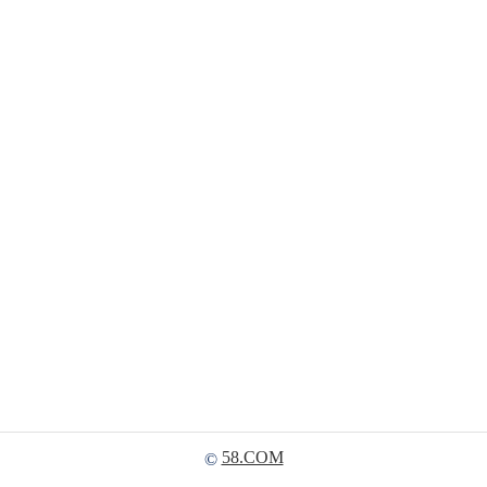
58.COM
©