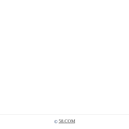
58.COM
©