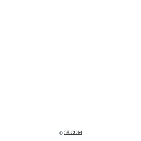
58.COM
©