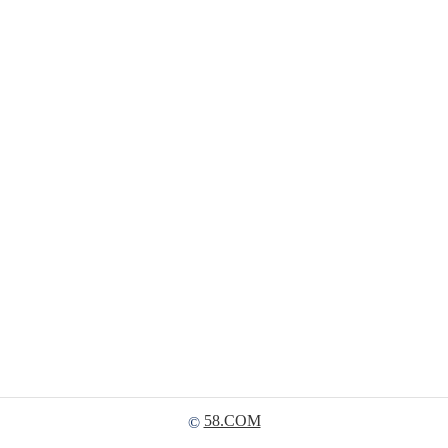
58.COM
©