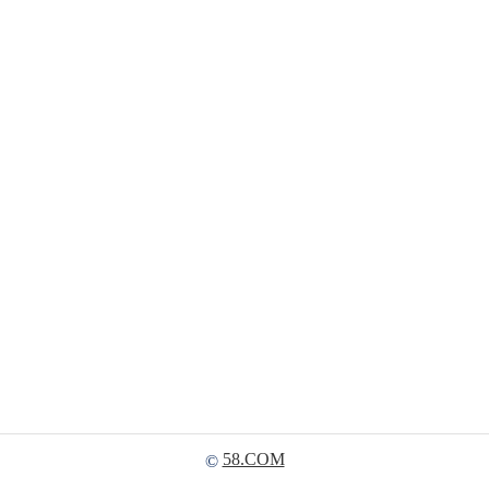
58.COM
©