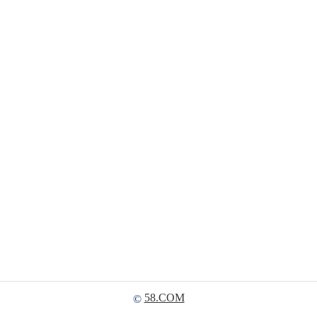
58.COM
©