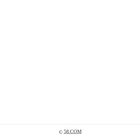
58.COM
©