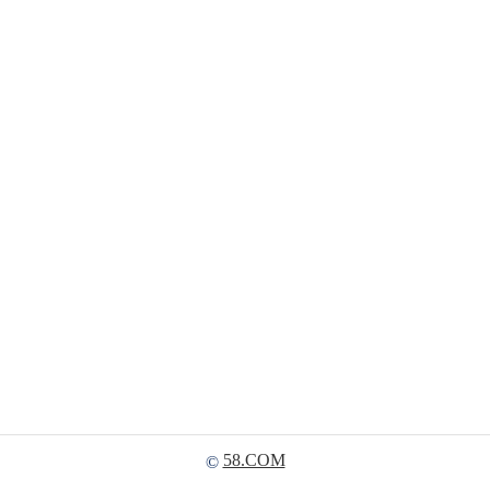
58.COM
©