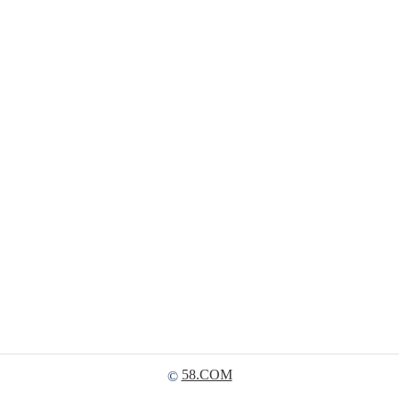
58.COM
©