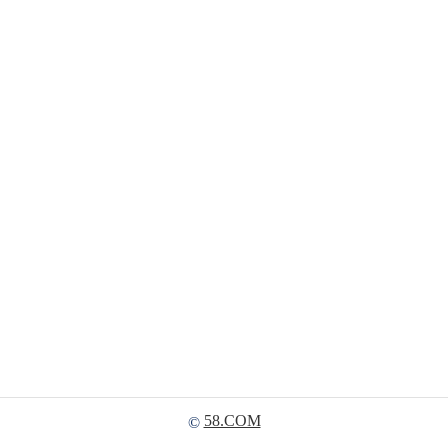
58.COM
©