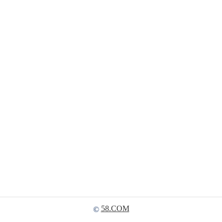
58.COM
©