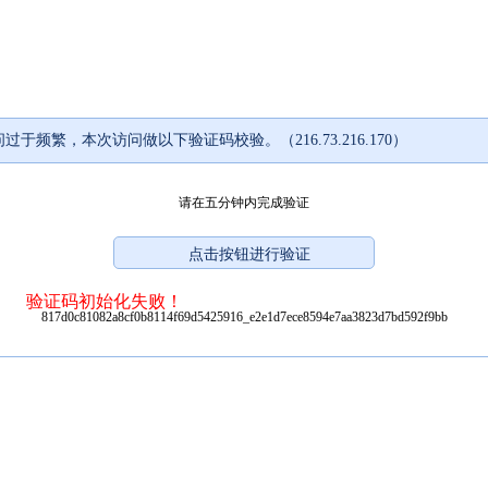
过于频繁，本次访问做以下验证码校验。（216.73.216.170）
请在五分钟内完成验证
验证码初始化失败！
817d0c81082a8cf0b8114f69d5425916_e2e1d7ece8594e7aa3823d7bd592f9bb