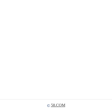
58.COM
©