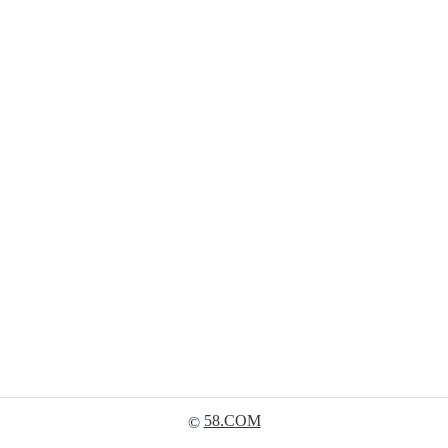
58.COM
©