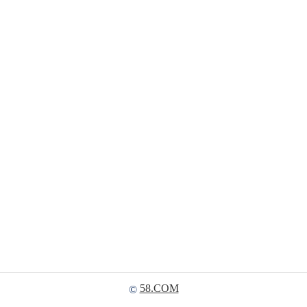
58.COM
©