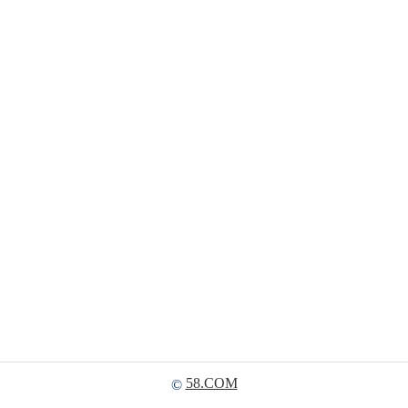
58.COM
©