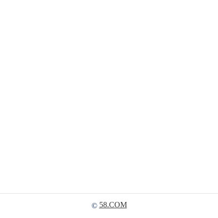
58.COM
©