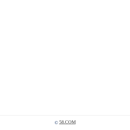
58.COM
©