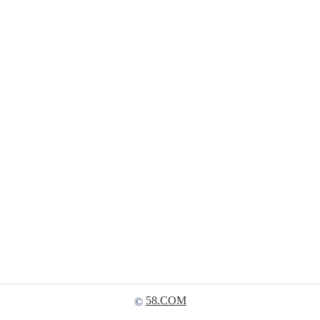
58.COM
©