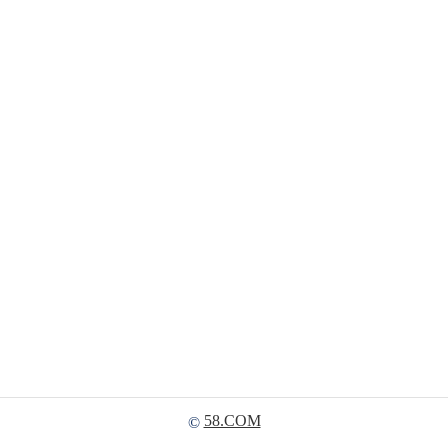
58.COM
©