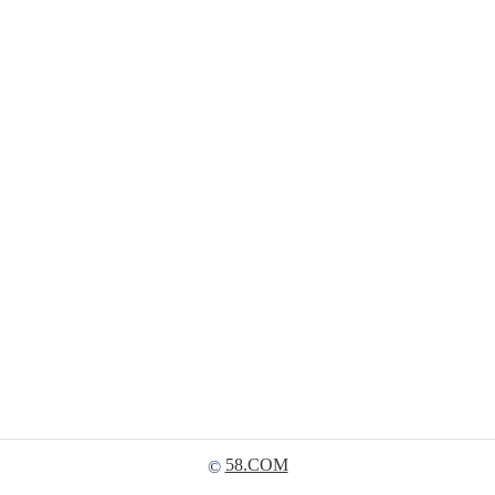
58.COM
©