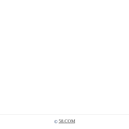
58.COM
©