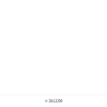
58.COM
©