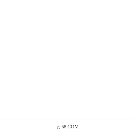
58.COM
©