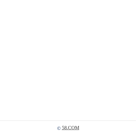
58.COM
©