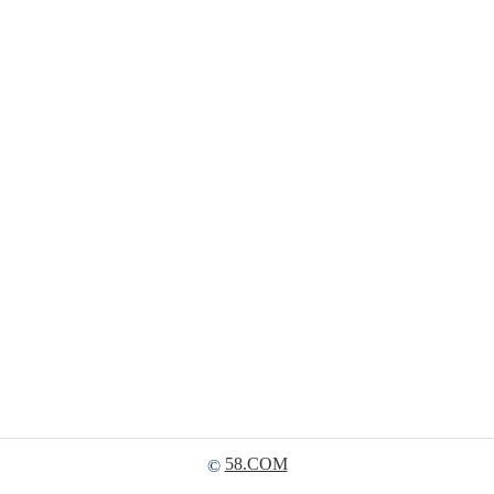
58.COM
©