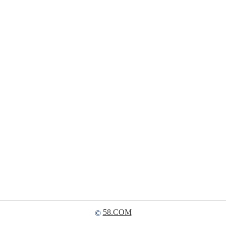
58.COM
©